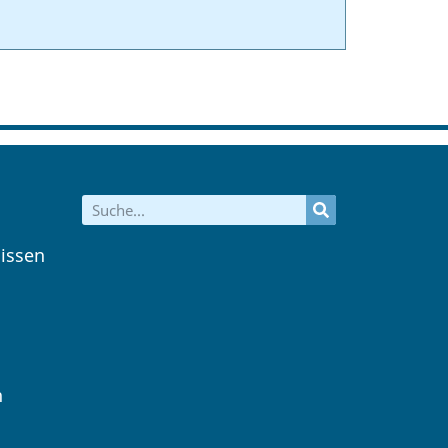
issen
n