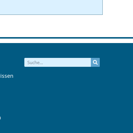
issen
n