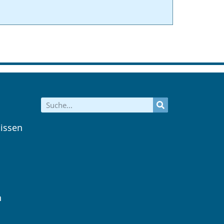
issen
n