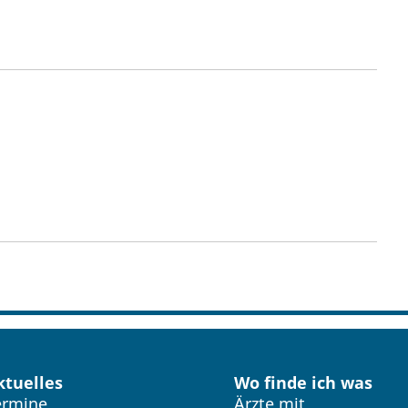
ktuelles
Wo finde ich was
ermine
Ärzte mit