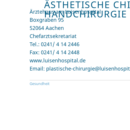
ÄSTHETISCHE CH
HANDCHIRURGIE
Ärztehaus am Luisenhospital
Boxgraben 95
52064 Aachen
Chefarztsekretariat
Tel.: 0241/ 4 14 2446
Fax: 0241/ 4 14 2448
www.luisenhospital.de
Email: plastische-chirurgie@luisenhospit
Gesundheit