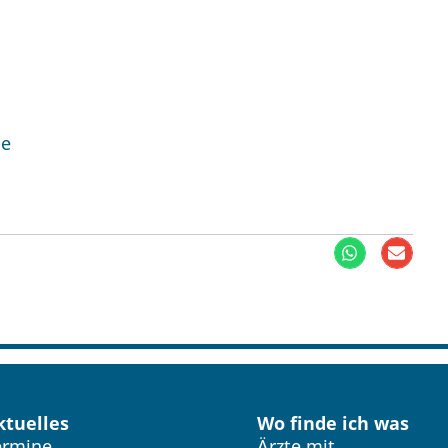
de
ktuelles
Wo finde ich was
ermine
Ärzte mit